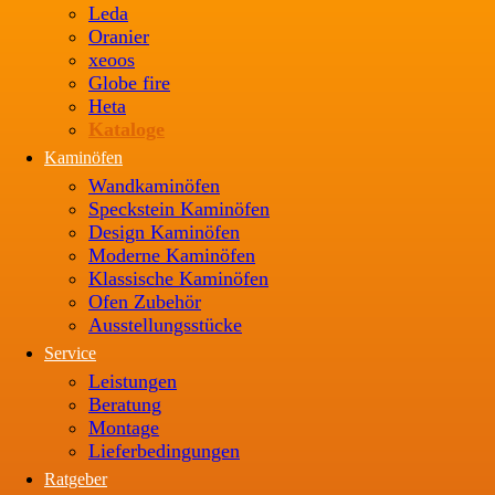
Leda
Oranier
xeoos
Globe fire
Heta
Kataloge
Kaminöfen
Wandkaminöfen
Speckstein Kaminöfen
Design Kaminöfen
Moderne Kaminöfen
Klassische Kaminöfen
Ofen Zubehör
Ausstellungsstücke
Service
Leistungen
Beratung
Montage
Lieferbedingungen
Ratgeber