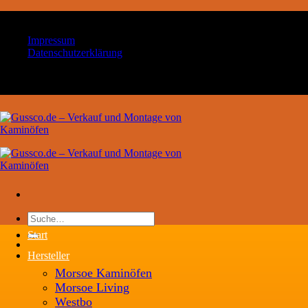
Zum
Ihr Handwerksbetrieb für Kaminöfen und Schornsteintechn
Inhalt
Impressum
springen
Datenschutzerklärung
Ihr Handwerksbetrieb für Kaminöfen und Schornsteintechn
Suche
nach:
Start
Hersteller
Morsoe Kaminöfen
Morsoe Living
Westbo