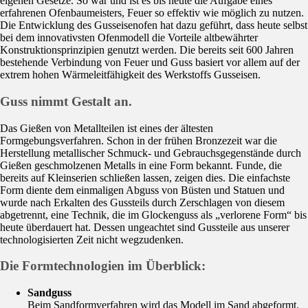
eigenen Gesetze. So war und ist es bis heute die Aufgabe eines
erfahrenen Ofenbaumeisters, Feuer so effektiv wie möglich zu nutzen.
Die Entwicklung des Gusseisenofen hat dazu geführt, dass heute selbst
bei dem innovativsten Ofenmodell die Vorteile altbewährter
Konstruktionsprinzipien genutzt werden. Die bereits seit 600 Jahren
bestehende Verbindung von Feuer und Guss basiert vor allem auf der
extrem hohen Wärmeleitfähigkeit des Werkstoffs Gusseisen.
Guss nimmt Gestalt an.
Das Gießen von Metallteilen ist eines der ältesten
Formgebungsverfahren. Schon in der frühen Bronzezeit war die
Herstellung metallischer Schmuck- und Gebrauchsgegenstände durch
Gießen geschmolzenen Metalls in eine Form bekannt. Funde, die
bereits auf Kleinserien schließen lassen, zeigen dies. Die einfachste
Form diente dem einmaligen Abguss von Büsten und Statuen und
wurde nach Erkalten des Gussteils durch Zerschlagen von diesem
abgetrennt, eine Technik, die im Glockenguss als „verlorene Form“ bis
heute überdauert hat. Dessen ungeachtet sind Gussteile aus unserer
technologisierten Zeit nicht wegzudenken.
Die Formtechnologien im Überblick:
Sandguss
Beim Sandformverfahren wird das Modell im Sand abgeformt.