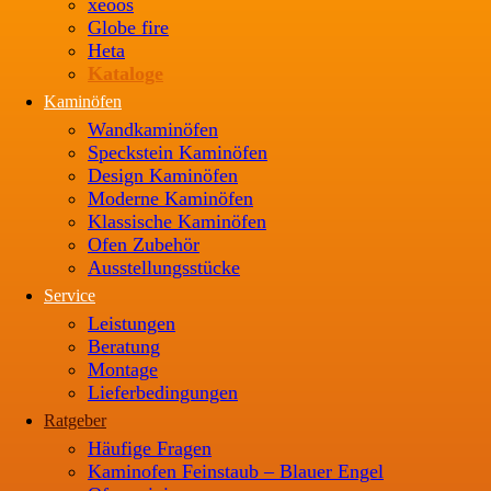
xeoos
Globe fire
Heta
Kataloge
Kaminöfen
Wandkaminöfen
Speckstein Kaminöfen
Design Kaminöfen
Moderne Kaminöfen
Klassische Kaminöfen
Ofen Zubehör
Ausstellungsstücke
Service
Leistungen
Beratung
Montage
Lieferbedingungen
Ratgeber
Häufige Fragen
Kaminofen Feinstaub – Blauer Engel