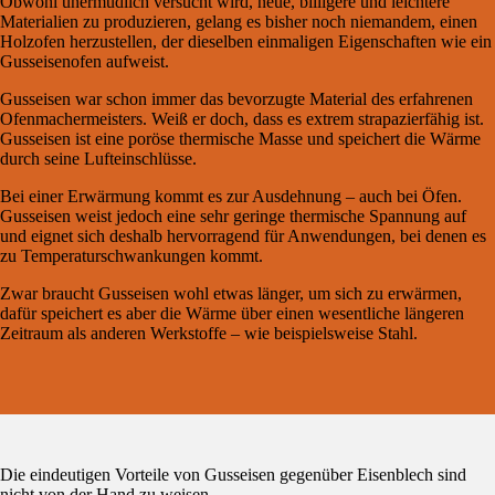
Obwohl unermüdlich versucht wird, neue, billigere und leichtere
Materialien zu produzieren, gelang es bisher noch niemandem, einen
Holzofen herzustellen, der dieselben einmaligen Eigenschaften wie ein
Gusseisenofen aufweist.
Gusseisen war schon immer das bevorzugte Material des erfahrenen
Ofenmachermeisters. Weiß er doch, dass es extrem strapazierfähig ist.
Gusseisen ist eine poröse thermische Masse und speichert die Wärme
durch seine Lufteinschlüsse.
Bei einer Erwärmung kommt es zur Ausdehnung – auch bei Öfen.
Gusseisen weist jedoch eine sehr geringe thermische Spannung auf
und eignet sich deshalb hervorragend für Anwendungen, bei denen es
zu Temperaturschwankungen kommt.
Zwar braucht Gusseisen wohl etwas länger, um sich zu erwärmen,
dafür speichert es aber die Wärme über einen wesentliche längeren
Zeitraum als anderen Werkstoffe – wie beispielsweise Stahl.
Die eindeutigen Vorteile von Gusseisen gegenüber Eisenblech sind
nicht von der Hand zu weisen.