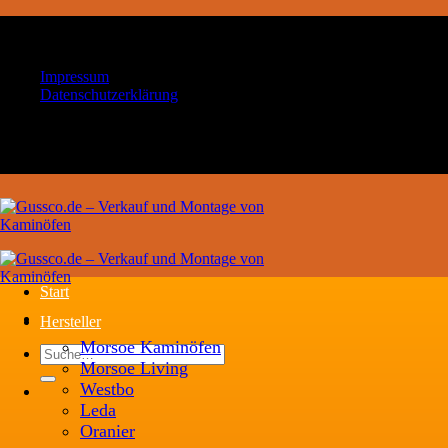
Zum
Ihr Handwerksbetrieb für Kaminöfen und
Inhalt
Schornsteintechnik
springen
Impressum
Datenschutzerklärung
Ihr Handwerksbetrieb für Kaminöfen und
Schornsteintechnik
Start
Hersteller
Morsoe Kaminöfen
Suche
Morsoe Living
nach:
Westbo
Leda
Oranier