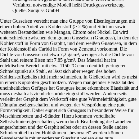
Verfahren notwendige Modell heißt Druckgusswerkzeug.
Quelle: Südguss GmbH
Unter Gusseisen versteht man eine Gruppe von Eisenlegierungen mit
einem hohen Anteil von Kohlenstoff (> 2 %) und Silicium sowie
weiteren Bestandteilen wie Mangan, Chrom oder Nickel. Es wird
unterschieden zwischen dem grauen Gusseisen (Grauguss), in dem der
Kohlenstoff in Form von Graphit, und dem weißen Gusseisen, in dem
der Kohlenstoff als Carbid in Form von Zementit vorkommt. Die
Dichte von Gusseisen ist etwa 7,2 g/cm³, weniger als die Dichte von
Stahl und reinem Eisen mit 7,85 g/cm³. Das Material hat im
eutektischen Bereich mit etwa 1150 °C einen deutlich geringeren
Schmelzpunkt als Stahl, es lässt sich aber wegen des hohen
Kohlenstoffgehalts nicht mehr schmieden. In Gießereien wird es meist
in einem Kupolofen geschmolzen. Wegen mangelnder Elastizität des
uneinheitlichen Gefüges hat Grauguss keine erkennbare Elastizität und
muss deshalb als ziemlich spröde eingestuft werden. Andererseits
verleiht der Graphit dem Werkstoff eine gute Wärmeleitfähigkeit, gute
Dämpfungseigenschaften und wegen der Versprödung eine gute
Formsteifigkeit. Daher eignet sich Grauguss in besonderer Weise für
Maschinenbetten und -Ständer. Hinzu kommen vorteilhafte
Selbstschmiereigenschaften, wenn durch Bearbeitung die Lamellen
angeschnitten und der Graphit selbst oder an dessen Stelle andere
Schmiermittel in den Hohlräumen „bevorratet“ werden können.
Gusseisenteile mit unverletzter Gusshaut weisen eine gute