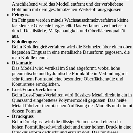
Anschließend wird das Modell entfernt und der verbliebene
Hohlraum mit dem geschmolzenen Werkstoff ausgegossen.
Feinguss
Im Feinguss werden mittels Wachsausschmelzverfahren kleine
bis kleinste Gussteile hergestellt. Das Verfahren zeichnet sich
durch Detailstärke, Maßgenauigkeit und Oberflächenqualität
aus.
Kokillenguss
Beim Kokillengießverfahren wird die Schmelze über einen oben
liegenden Einguss in eine metallische Dauerform gegossen, die
man Kokille nennt.
Disamatic
Das Modell wird vertikal im Sand abgeformt, wobei hohe
pneumatische und hydraulische Formkräfte in Verbindung mit
sehr feinem Formsand eine besondere Oberflächengüte und
Konturtreue ermöglichen.
Lost-Foam-Verfahren
Beim Lost-Foam-Verfahren wird flüssiges Metall direkt in ein in
Quarzsand eingebettetes Polymermodell gegossen. Das heiße
Metall führt zur thermi-schen Auflösung des Modells und nimmt
dessen Form an.
Druckguss
Beim Druckguss wird die flüssige Schmelze mit einer sehr
hohen Formfüllgeschwindigkeit und unter hohem Druck in eine
Druckgussform gedrückt und erstarrt dort. Das für dieses