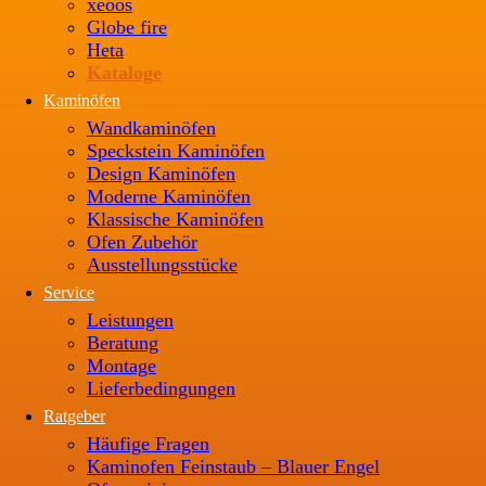
xeoos
Globe fire
Heta
Kataloge
Kaminöfen
Wandkaminöfen
Speckstein Kaminöfen
Design Kaminöfen
Moderne Kaminöfen
Klassische Kaminöfen
Ofen Zubehör
Ausstellungsstücke
Service
Leistungen
Beratung
Montage
Lieferbedingungen
Ratgeber
Häufige Fragen
Kaminofen Feinstaub – Blauer Engel