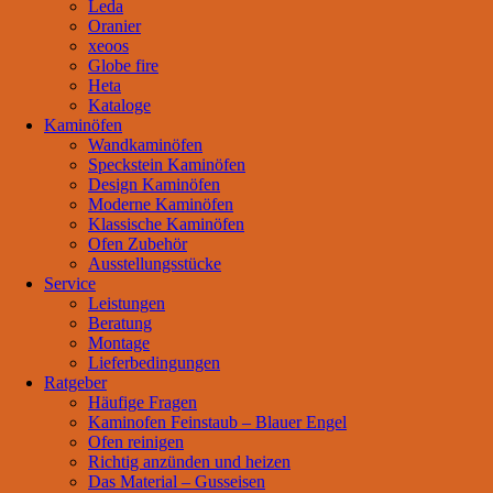
Leda
Oranier
xeoos
Globe fire
Heta
Kataloge
Kaminöfen
Wandkaminöfen
Speckstein Kaminöfen
Design Kaminöfen
Moderne Kaminöfen
Klassische Kaminöfen
Ofen Zubehör
Ausstellungsstücke
Service
Leistungen
Beratung
Montage
Lieferbedingungen
Ratgeber
Häufige Fragen
Kaminofen Feinstaub – Blauer Engel
Ofen reinigen
Richtig anzünden und heizen
Das Material – Gusseisen