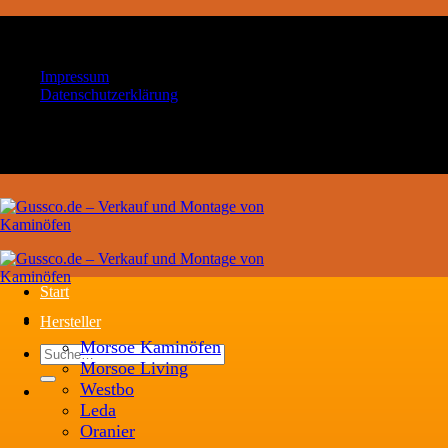
Zum
Ihr Handwerksbetrieb für Kaminöfen und
Inhalt
Schornsteintechnik
springen
Impressum
Datenschutzerklärung
Ihr Handwerksbetrieb für Kaminöfen und
Schornsteintechnik
Start
Hersteller
Morsoe Kaminöfen
Suche
Morsoe Living
nach:
Westbo
Leda
Oranier