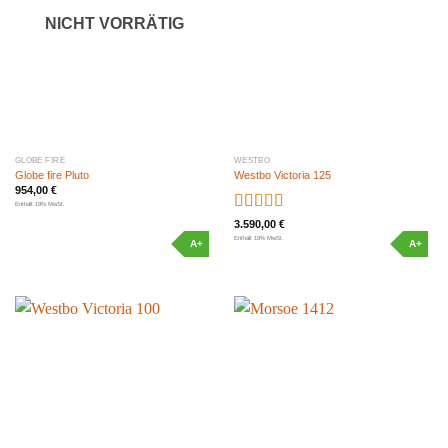
NICHT VORRÄTIG
GLOBE FIRE
WESTBO
Globe fire Pluto
Westbo Victoria 125
954,00
€
Enthält 19% MwSt.
Bewertet
3.590,00
€
mit
5.00
von
Enthält 19% MwSt.
A+
A+
5