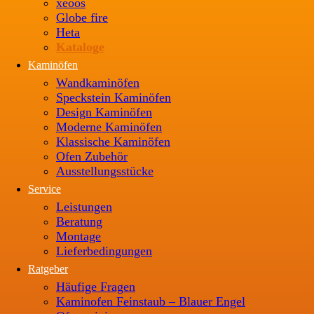
xeoos
Globe fire
Heta
Kataloge
Kaminöfen
Wandkaminöfen
Speckstein Kaminöfen
Design Kaminöfen
Moderne Kaminöfen
Klassische Kaminöfen
Ofen Zubehör
Ausstellungsstücke
Service
Leistungen
Beratung
Montage
Lieferbedingungen
Ratgeber
Häufige Fragen
Kaminofen Feinstaub – Blauer Engel