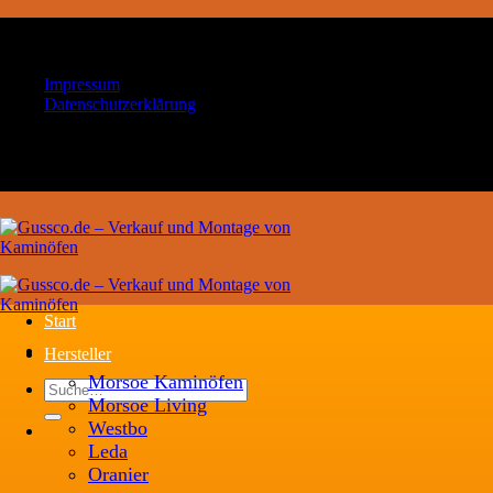
Zum
Ihr Handwerksbetrieb für Kaminöfen und
Inhalt
Schornsteintechnik
springen
Impressum
Datenschutzerklärung
Ihr Handwerksbetrieb für Kaminöfen und
Schornsteintechnik
Start
Hersteller
Morsoe Kaminöfen
Suche
Morsoe Living
nach:
Westbo
Leda
Oranier