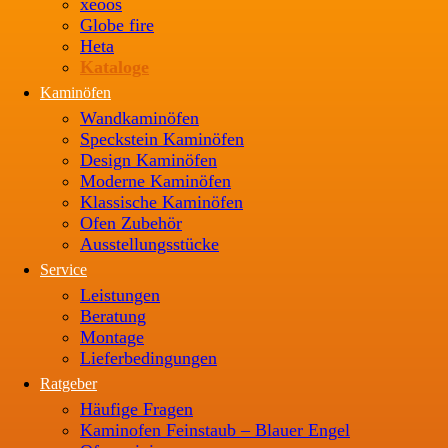
xeoos
Globe fire
Heta
Kataloge
Kaminöfen
Wandkaminöfen
Speckstein Kaminöfen
Design Kaminöfen
Moderne Kaminöfen
Klassische Kaminöfen
Ofen Zubehör
Ausstellungsstücke
Service
Leistungen
Beratung
Montage
Lieferbedingungen
Ratgeber
Häufige Fragen
Kaminofen Feinstaub – Blauer Engel