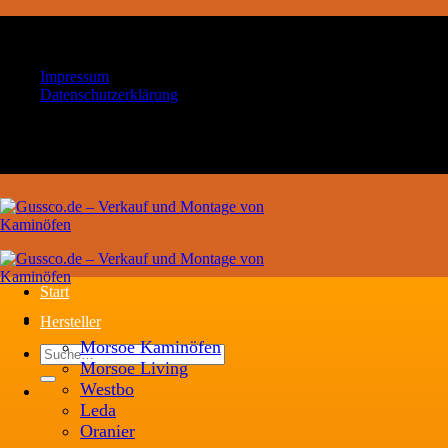
Zum
Ihr Handwerksbetrieb für Kaminöfen und
Inhalt
Schornsteintechnik
springen
Impressum
Datenschutzerklärung
Ihr Handwerksbetrieb für Kaminöfen und
Schornsteintechnik
Start
Hersteller
Morsoe Kaminöfen
Suche
Morsoe Living
nach:
Westbo
Leda
Oranier