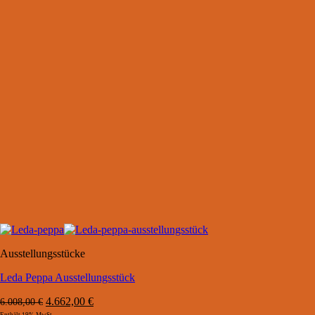
Ausstellungsstücke
Leda Peppa Ausstellungsstück
Ursprünglicher
Aktueller
4.662,00
€
6.008,00
€
Preis
Preis