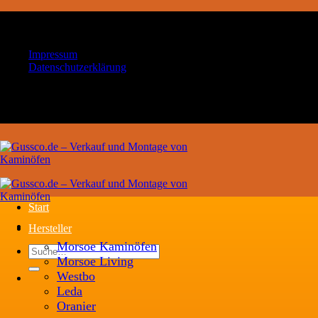
Zum
Ihr Handwerksbetrieb für Kaminöfen und
Inhalt
Schornsteintechnik
springen
Impressum
Datenschutzerklärung
Ihr Handwerksbetrieb für Kaminöfen und
Schornsteintechnik
Start
Hersteller
Morsoe Kaminöfen
Suche
Morsoe Living
nach:
Westbo
Leda
Oranier