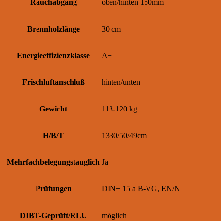
Rauchabgang
oben/hinten 150mm
Brennholzlänge
30 cm
Energieeffizienzklasse
A+
Frischluftanschluß
hinten/unten
Gewicht
113-120 kg
H/B/T
1330/50/49cm
Mehrfachbelegungstauglich
Ja
Prüfungen
DIN+ 15 a B-VG, EN/N
DIBT-Geprüft/RLU
möglich