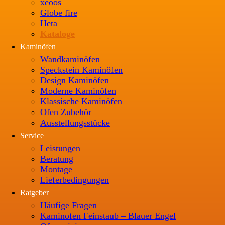
xeoos
Globe fire
Heta
Kataloge
Kaminöfen
Wandkaminöfen
Speckstein Kaminöfen
Design Kaminöfen
Moderne Kaminöfen
Klassische Kaminöfen
Ofen Zubehör
Ausstellungsstücke
Service
Leistungen
Beratung
Montage
Lieferbedingungen
Ratgeber
Häufige Fragen
Kaminofen Feinstaub – Blauer Engel