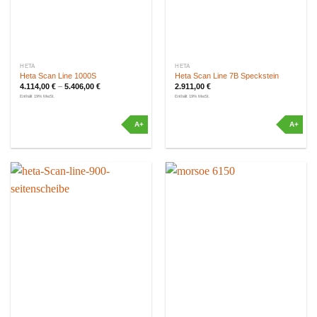
HETA
HETA
Heta Scan Line 1000S
Heta Scan Line 7B Speckstein
4.114,00
€
–
5.406,00
€
2.911,00
€
Enthält 19% MwSt.
Enthält 19% MwSt.
A+
A+