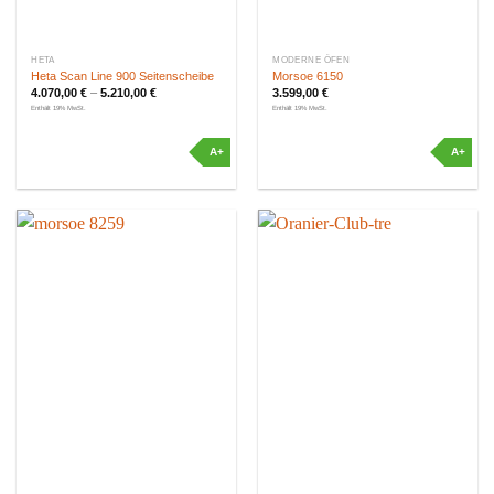
HETA
MODERNE ÖFEN
Heta Scan Line 900 Seitenscheibe
Morsoe 6150
4.070,00
€
–
5.210,00
€
3.599,00
€
Enthält 19% MwSt.
Enthält 19% MwSt.
A+
A+