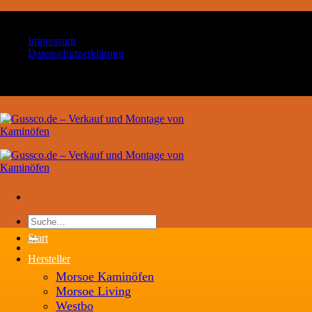
Zum
Ihr Handwerksbetrieb für Kaminöfen und Schornsteintechn
Inhalt
Impressum
springen
Datenschutzerklärung
Ihr Handwerksbetrieb für Kaminöfen und Schornsteintechn
Suche
nach:
Start
Hersteller
Morsoe Kaminöfen
Morsoe Living
Westbo