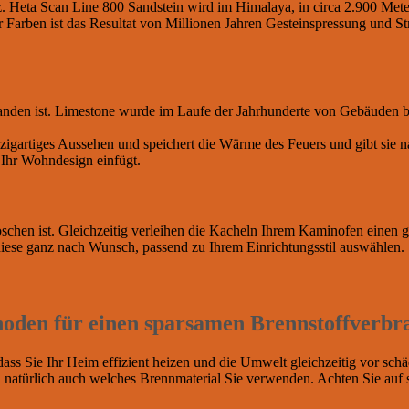
z. Heta Scan Line 800 Sandstein wird im Himalaya, in circa 2.900 Mete
er Farben ist das Resultat von Millionen Jahren Gesteinspressung und S
tanden ist. Limestone wurde im Laufe der Jahrhunderte von Gebäuden bis
zigartiges Aussehen und speichert die Wärme des Feuers und gibt sie
in Ihr Wohndesign einfügt.
chen ist. Gleichzeitig verleihen die Kacheln Ihrem Kaminofen einen 
ese ganz nach Wunsch, passend zu Ihrem Einrichtungsstil auswählen.
hoden für einen sparsamen Brennstoffverbr
ss Sie Ihr Heim effizient heizen und die Umwelt gleichzeitig vor schä
 natürlich auch welches Brennmaterial Sie verwenden. Achten Sie auf 