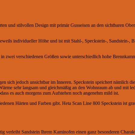
ten und stilvollen Design mit primär Gusseisen an den sichtbaren Ober
jeweils individueller Höhe und ist mit Stahl-, Speckstein-, Sandstein
 in zwei verschiedenen Größen sowie unterschiedlich hohe Brennkamme
rgen sich jedoch unsichtbar im Inneren. Speckstein speichert nämlich d
 Wärme sehr langsam und gleichmäßig an den Wohnraum ab und mit ledig
odass es auch morgens zum Aufstehen noch angenehm mild ist.
chiedenen Härten und Farben gibt. Heta Scan Line 800 Speckstein ist gra
tig verleiht Sandstein Ihrem Kaminofen einen ganz besonderen Charakte