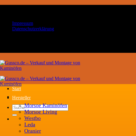
Zum
Ihr Handwerksbetrieb für Kaminöfen und
Inhalt
Schornsteintechnik
springen
Impressum
Datenschutzerklärung
Ihr Handwerksbetrieb für Kaminöfen und
Schornsteintechnik
Start
Hersteller
Morsoe Kaminöfen
Suche
Morsoe Living
nach:
Westbo
Leda
Oranier