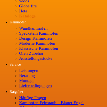
xeoos
Globe fire
Heta
Kataloge
Kaminöfen
Wandkaminöfen
Speckstein Kaminöfen
Design Kaminöfen
Moderne Kaminöfen
Klassische Kaminöfen
Ofen Zubehör
Ausstellungsstücke
Service
Leistungen
Beratung
Montage
Lieferbedingungen
Ratgeber
Häufige Fragen
Kaminofen Feinstaub – Blauer Engel