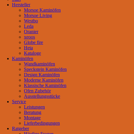
Hersteller
Morsoe Kaminöfen
Morsoe Living
Westbo
Leda
Oranier
xeoos
Globe fire
Heta
Kataloge
Kaminöfen
Wandkaminöfen
Speckstein Kaminöfen
Design Kaminöfen
Moderne Kaminöfen
Klassische Kaminöfen
Ofen Zubehör
Ausstellungsstücke
Service
Leistungen
Beratung
Montage
Lieferbedingungen
Ratgeber
Häufige Fragen