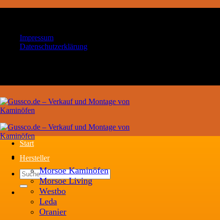
Zum
Ihr Handwerksbetrieb für Kaminöfen und
Inhalt
Schornsteintechnik
springen
Impressum
Datenschutzerklärung
Ihr Handwerksbetrieb für Kaminöfen und
Schornsteintechnik
Start
Hersteller
Morsoe Kaminöfen
Suche
Morsoe Living
nach:
Westbo
Leda
Oranier